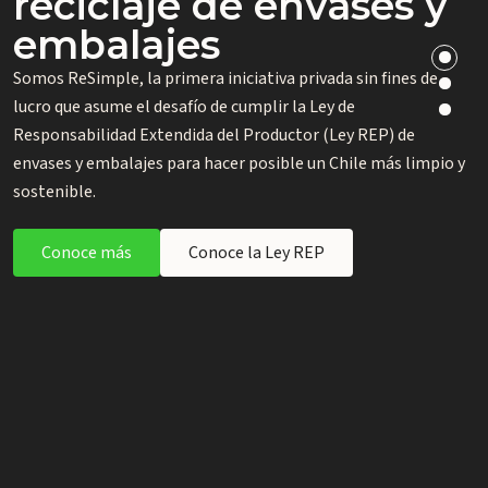
reciclaje de envases y
Próximas Licitaciones
ReSimple
embalajes
Si quieres saber más sobre los próximos procesos de licitación
Si tienes dudas ingresa a nuestro portal para que te podamos
que abriremos en el país para gestores habilitados y aquellos
Somos ReSimple, la primera iniciativa privada sin fines de
orientar dependiendo de tu relación con ReSimple. ¡Te
que estén en el proceso de certificarse, revisa el detalle aquí.
lucro que asume el desafío de cumplir la Ley de
esperamos!
Responsabilidad Extendida del Productor (Ley REP) de
envases y embalajes para hacer posible un Chile más limpio y
Ver Licitaciones
Ir al Portal
sostenible.
Conoce más
Conoce la Ley REP