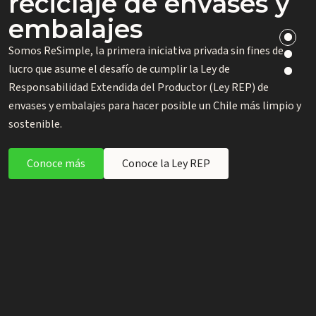
reciclaje de envases y
Próximas Licitaciones
ReSimple
embalajes
Si quieres saber más sobre los próximos procesos de licitación
Si tienes dudas ingresa a nuestro portal para que te podamos
que abriremos en el país para gestores habilitados y aquellos
Somos ReSimple, la primera iniciativa privada sin fines de
orientar dependiendo de tu relación con ReSimple. ¡Te
que estén en el proceso de certificarse, revisa el detalle aquí.
lucro que asume el desafío de cumplir la Ley de
esperamos!
Responsabilidad Extendida del Productor (Ley REP) de
envases y embalajes para hacer posible un Chile más limpio y
Ver Licitaciones
Ir al Portal
sostenible.
Conoce más
Conoce la Ley REP