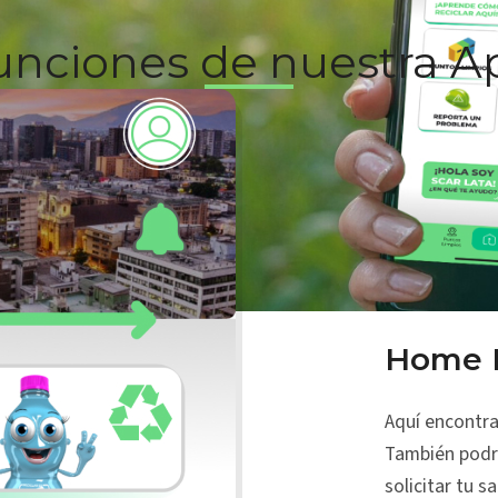
unciones de nuestra
A
Home 
Aquí encontra
También podrá
solicitar tu 