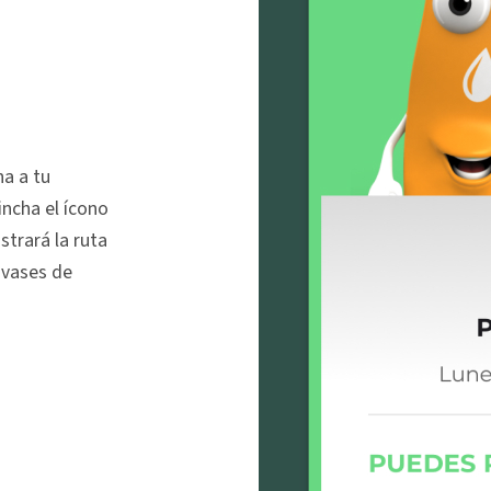
a a tu
incha el ícono
trará la ruta
envases de