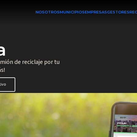
NOSOTROS
MUNICIPIOS
EMPRESAS
GESTORES
RE
a
ión de reciclaje por tu
s!
tivo