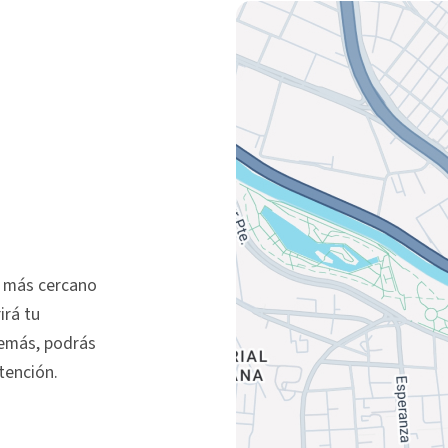
e más cercano
irá tu
demás, podrás
atención.