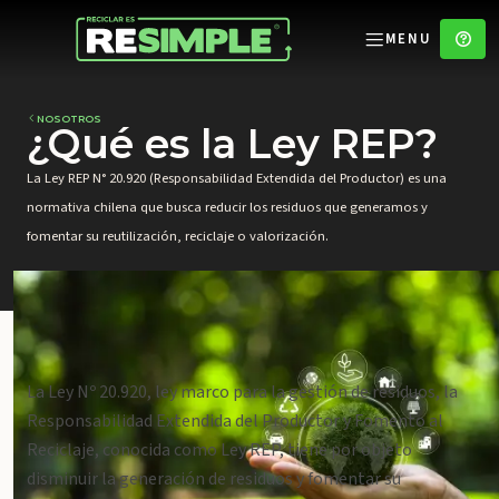
MENU
NOSOTROS
¿Qué es la Ley REP?
La
Ley REP N° 20.920 (Responsabilidad Extendida del Productor)
es una
normativa chilena que busca
reducir los residuos
que generamos y
fomentar su
reutilización, reciclaje o valorización
.
La Ley Nº 20.920, ley marco para la gestión de residuos, la
Responsabilidad Extendida del Productor y Fomento al
Reciclaje, conocida como Ley REP, tiene por objeto
disminuir la generación de residuos y fomentar su