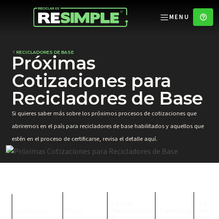
MENU
RECICLADORES DE BASE
Próximas
Cotizaciones para
Recicladores de Base
Si quieres saber más sobre los próximos procesos de cotizaciones que
abriremos en el país para recicladores de base habilitados y aquellos que
estén en el proceso de certificarse, revisa el detalle aquí.
Fecha
Ton a
Comunas
Tipo
Publicación
Cantidad
Proye
(*)
SemiM